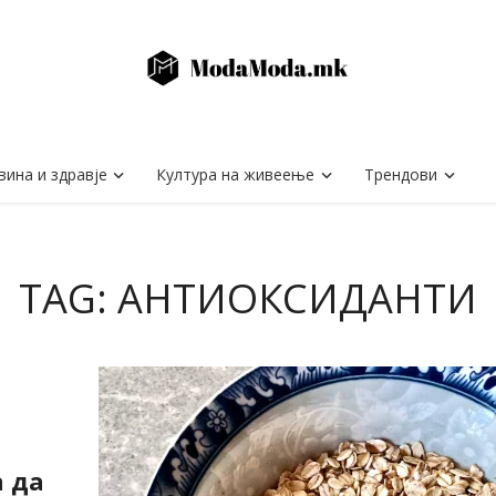
вина и здравје
Култура на живеење
Трендови
TAG: АНТИОКСИДАНТИ
 да