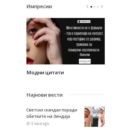
Импресии
Модни цитати
Модни ци
Најнови вести
Светски скандал поради
обетките на Зендаја
3 часа ago