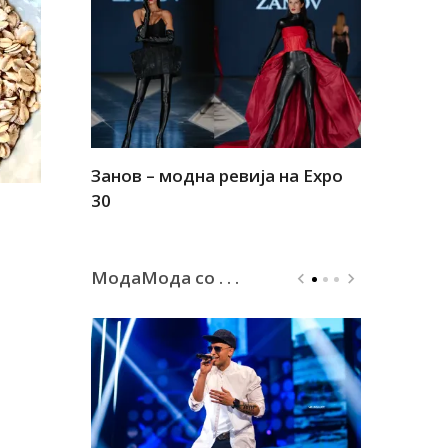
Занов – модна ревија на Expo
Алшар – м
30
30
МодаМода со . . .