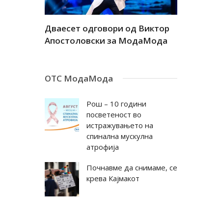
а
Дваесет одговори од Виктор
Дваесет 
андар
Апостоловски за МодаМода
Антовска
ОТС МодаМода
Рош – 10 години
посветеност во
истражувањето на
спинална мускулна
атрофија
Почнавме да снимаме, се
крева Кајмакот