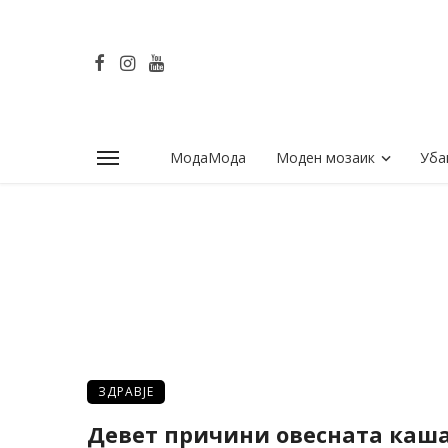
МодаМода
Моден мозаик
Уба
ЗДРАВЈЕ
Девет причини овесната каша