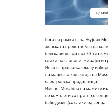
Mod
By
Кога во рамките на Њујорк Мод
женската пролетно/летна коле
блескави леери врз 70-тите. 
слики на слонови, жирафи и г
Истите прашања, околу изборо
на машката колекција на Mosch
електронска продавница.
Имено, Moschino на мажите им
во комплети со принт со сонце
бебе дезен (со слики од сонца