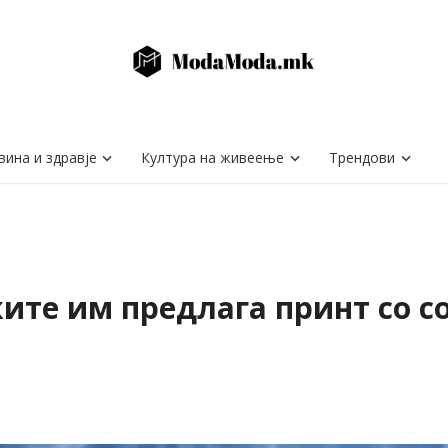
вина и здравје
Култура на живеење
Трендови
ите им предлага принт со со