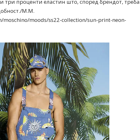
 и три проценти еластин што, според брендот, треба
обност./М.М.
/moschino/moods/ss22-collection/sun-print-neon-
Модни цитати
Модни цитати