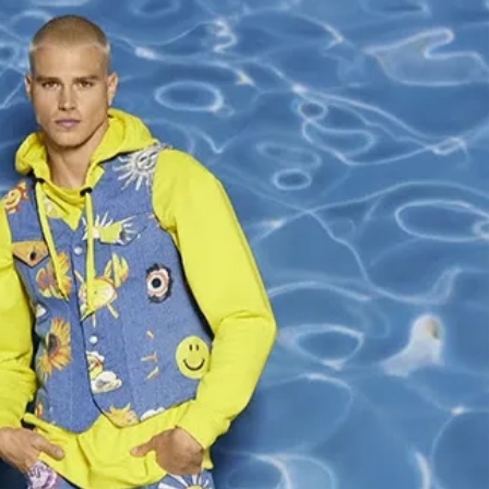
Алшар – модна ревија на Expo
Филигрански обетки
30