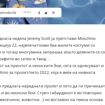
Share
amoda.mk
ната недела Jeremy Scott ја претстави Moschino
Дваесет одговори од Милена
Дваесет одговори з
кција 22, највпечатливи беа малите костуми со
Антовска за МодаМода
МодаМода со Алекс
Ристовски Принц
Но и тогаш многумина запрашаа зошто дезените се со
рафити во сатен и твид…
т на принтот и неонските бои, сега се однесуваат и
ino за пролет/лето 2022, која е веќе на нивната
 предлага наредната пролет и лето да ги пречекаат
 и во неонски бои. Стреч габарденот е во повторен
, месечини, животни…) но воглавно на темна основа.