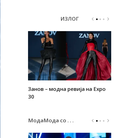
ИЗЛОГ
Занов – модна ревија на Expo
Алшар – м
30
30
МодаМода со . . .