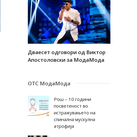
а
Дваесет одговори од Виктор
Дваесет 
андар
Апостоловски за МодаМода
Антовска
ОТС МодаМода
Рош – 10 години
посветеност во
истражувањето на
спинална мускулна
атрофија