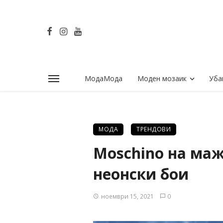
МодаМода
Моден мозаик
Уба
МОДА
ТРЕНДОВИ
Moschino на маж
неонски бои
ноември 15, 2021
0