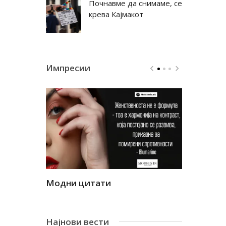
Почнавме да снимаме, се
крева Кајмакот
Импресии
Модни цитати
Модни ци
Најнови вести