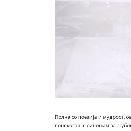
Полна со поезија и мудрост, 
понекогаш е синоним за љубо