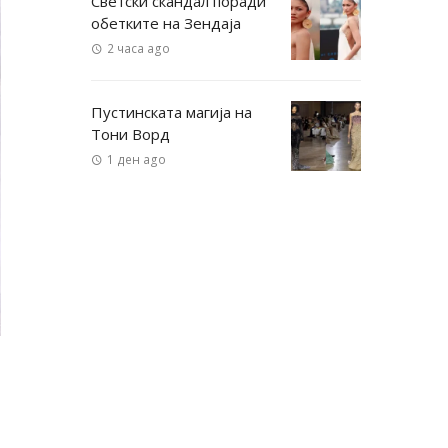
Светски скандал поради
обетките на Зендаја
2 часа ago
Пустинската магија на
Тони Ворд
1 ден ago