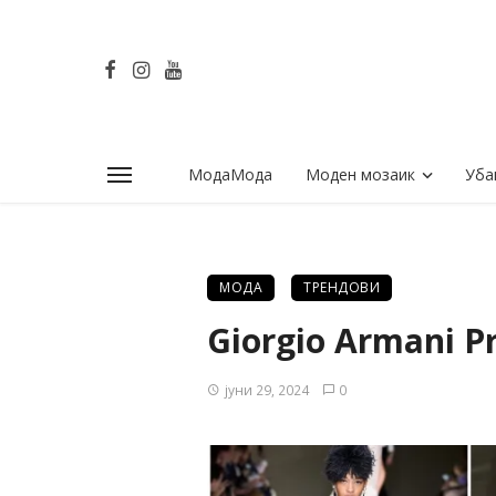
МодаМода
Моден мозаик
Уба
МОДА
ТРЕНДОВИ
Giorgio Armani Pr
јуни 29, 2024
0