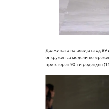
Должината на ревијата од 89 
опкружен со модели во мреже
претсторен 90-ти роденден (11