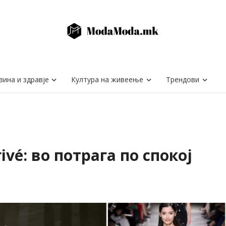
вина и здравје
Култура на живеење
Трендови
ivé: во потрага по спокој