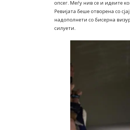
опсег. Меѓу нив се и идеите к
Ревијата беше отворена со сја
надополнети со бисерна визур
силуети.