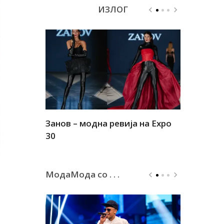
ИЗЛОГ
Занов – модна ревија на Expo
Алшар – м
30
30
МодаМода со . . .