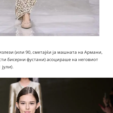
излези (или 90, сметајќи ја машната на Армани,
сти бисерни фустани) асоцираше на неговиот
 јули).