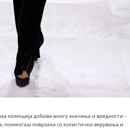
оваа колекција добива многу значења и вредности –
в, понекогаш поврзана со холистички верувања и