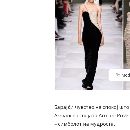
Mod
By
Барајќи чувство на спокој што 
Armani во својата Armani Priv
– симболот на мудроста.