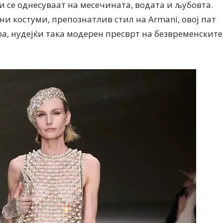
ои се однесуваат на месечината, водата и љубовта.
јни костуми, препознатлив стил на Armani, овој пат
а, нудејќи така модерен пресврт на безвременските