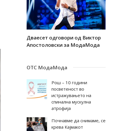
а
Дваесет одговори од Виктор
Дваесет 
андар
Апостоловски за МодаМода
Антовска
ОТС МодаМода
Рош – 10 години
посветеност во
истражувањето на
спинална мускулна
атрофија
Почнавме да снимаме, се
крева Кајмакот