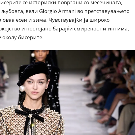
 бисерите се историски поврзани со месечината,
 љубовта, вели Giorgio Armani во претставувањето
а оваа есен и зима. Чувствувајќи ја широко
окојство и постојано барајќи смиреност и интима,
 околу бисерите.
Дваесет одговори од Милена
Дваесет одговори з
Антовска за МодаМода
МодаМода со Алекс
Ристовски Принц