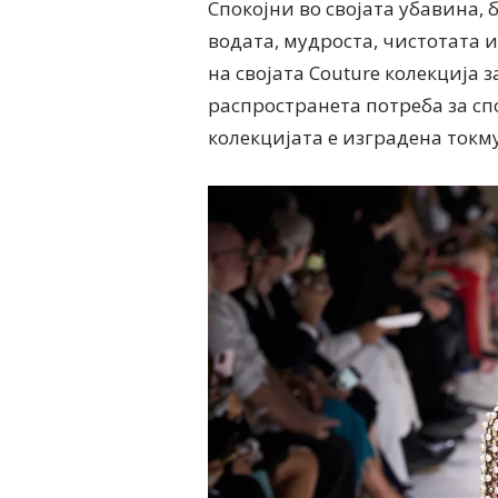
Спокојни во својата убавина,
водата, мудроста, чистотата и
на својата Couture колекција з
распространета потреба за сп
колекцијата е изградена токму