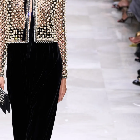
Модни цитати
Модни цитати