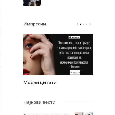
Импресии
Модни цитати
Модни ци
Најнови вести