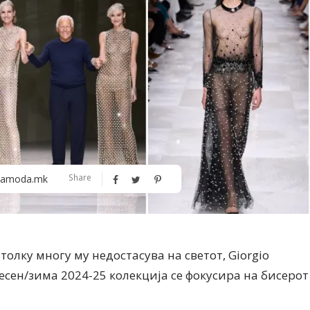
Алшар – модна ревија на Expo
Филигрански обетки
Share
amoda.mk
30
толку многу му недостасува на светот, Giorgio
é есен/зима 2024-25 колекција се фокусира на бисерот