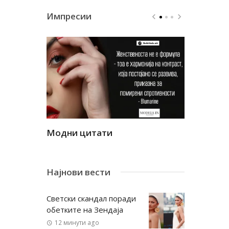
Импресии
Модни цитати
Модни ци
Најнови вести
Светски скандал поради
обетките на Зендаја
12 минути ago