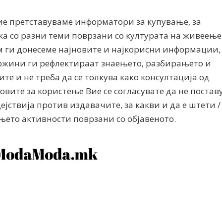
ие претставуваме информатори за купување, за
ка со разни теми поврзани со културата на живеење
м ги донесеме најновите и најкорисни информации,
ржини ги рефлектираат знаењето, разбирањето и
е и не треба да се толкува како консултација од
вите за користење Вие се согласувате да не постав
Алшар – модна ревија на Expo
Филигрански обетки
30
јствија против издавачите, за какви и да е штети /
ето активности поврзани со објавеното.