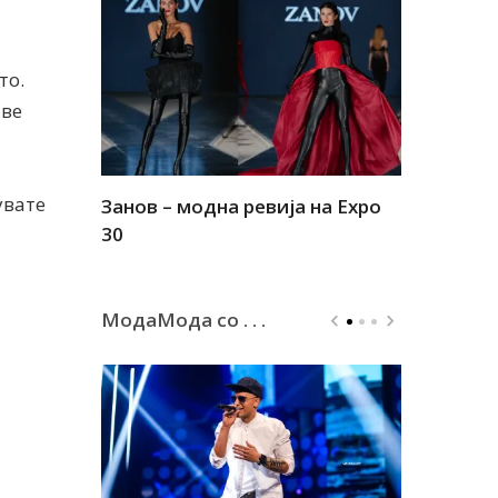
то.
 ве
увате
Занов – модна ревија на Expo
Алшар – м
30
30
МодаМода со . . .