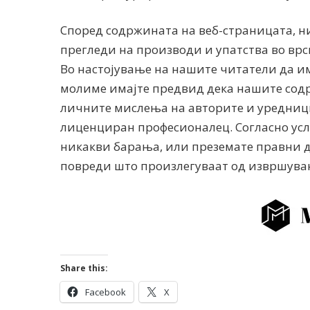
Според содржината на веб-страницата, н
прегледи на производи и упатства во врс
Во настојување на нашите читатели да и
молиме имајте предвид дека нашите сод
личните мислења на авторите и уредницит
лиценциран професионалец. Согласно усло
никакви барања, или преземате правни де
повреди што произлегуваат од извршувањ
Share this:
Facebook
X