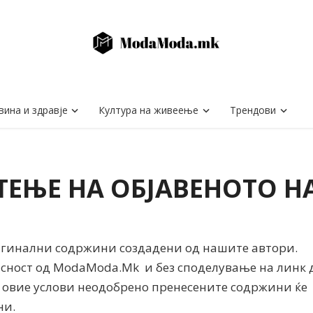
вина и здравје
Култура на живеење
Трендови
ТЕЊЕ НА ОБЈАВЕНОТО 
игинални содржини создадени од нашите автори.
асност од ModaModa.Mk и без споделување на линк 
 овие услови неодобрено пренесените содржини ќе
ни.