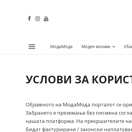
МодаМода
Моден мозаик
Уба
УСЛОВИ ЗА КОРИС
Објавеното на МодаМода порталот се ор
Забрането е преземање без писмена согл
нашата платформа. На прекршителите на
бидат фактурирани / законски наплатува