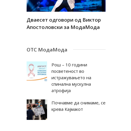
а
Дваесет одговори од Виктор
Дваесет 
андар
Апостоловски за МодаМода
Антовска
ОТС МодаМода
Рош – 10 години
посветеност во
истражувањето на
спинална мускулна
атрофија
Почнавме да снимаме, се
крева Кајмакот