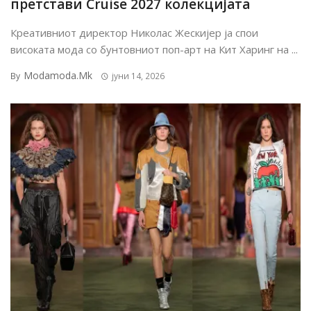
претстави Cruise 2027 колекцијата
Креативниот директор Николас Жескијер ја спои
високата мода со бунтовниот поп-арт на Кит Харинг на ...
Modamoda.mk
By
јуни 14, 2026