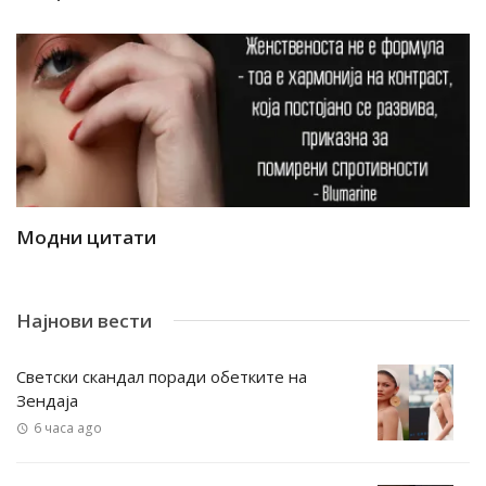
Модни цитати
М
Најнови вести
Светски скандал поради обетките на
Зендаја
6 часа ago