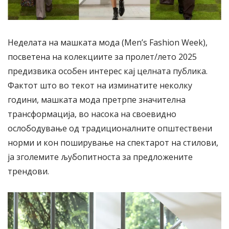
Неделата на машката мода (Men’s Fashion Week),
посветена на колекциите за пролет/лето 2025
предизвика особен интерес кај целната публика.
Фактот што во текот на изминатите неколку
години, машката мода претрпе значителна
трансформација, во насока на своевидно
ослободување од традиционалните општествени
норми и кон поширување на спектарот на стилови,
ја зголемите љубопитноста за предложените
трендови.