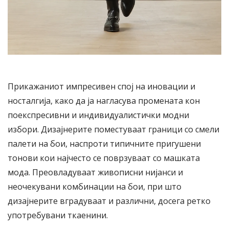
Прикажаниот импресивен спој на иновации и
носталгија, како да ја нагласува промената кон
поекспресивни и индивидуалистички модни
избори. Дизајнерите поместуваат граници со смели
палети на бои, наспроти типичните пригушени
тонови кои најчесто се поврзуваат со машката
мода. Преовладуваат живописни нијанси и
неочекувани комбинации на бои, при што
дизајнерите вградуваат и различни, досега ретко
употребувани ткаенини.