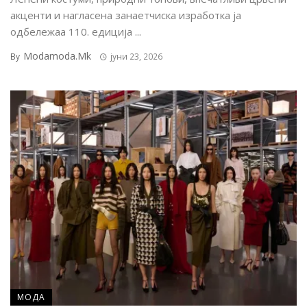
акценти и нагласена занаетчиска изработка ја
одбележаа 110. едиција ...
Modamoda.mk
By
јуни 23, 2026
МОДА