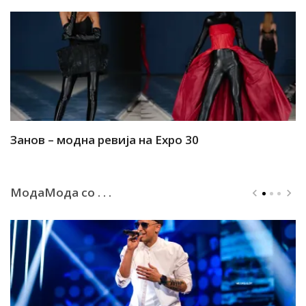
Занов – модна ревија на Expo 30
А
МодаМода со . . .