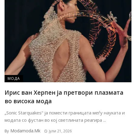
МОДА
Ирис ван Херпен ја претвори плазмата
во висока мода
„Sonic Starquakes“ ја помести границата меѓу науката и
модата со фустан во кој светлината реагира ...
Modamoda.mk
By
јули 21, 2026