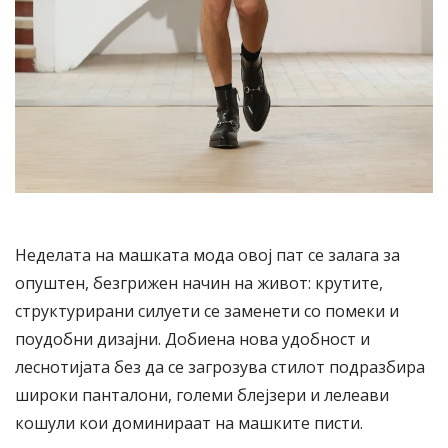
Неделата на машката мода овој пат се залага за
опуштен, безгрижен начин на живот: крутите,
структурирани силуети се заменети со помеки и
поудобни дизајни. Добиена нова удобност и
леснотијата без да се загрозува стилот подразбира
широки панталони, големи блејзери и лелеави
кошули кои доминираат на машките писти.