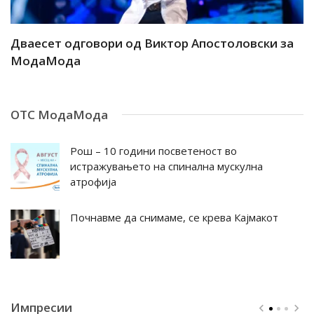
ар
Дваесет одговори од Виктор Апостоловски за
Д
МодаМода
М
ОТС МодаМода
Рош – 10 години посветеност во
истражувањето на спинална мускулна
атрофија
Почнавме да снимаме, се крева Кајмакот
Импресии