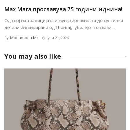
Max Mara прославува 75 години иднина!
Од спој на традицијата и функционалноста до суптилни
детали инспирирани од Шангај, јубилејот го слави ...
Modamoda.mk
By
јуни 21, 2026
You may also like