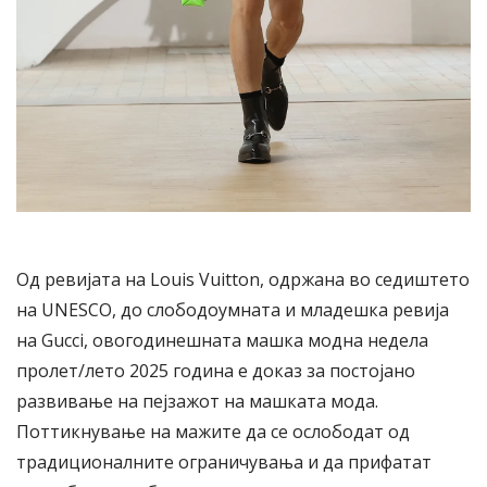
Од ревијата на Louis Vuitton, одржана во седиштето
на UNESCO, до слободоумната и младешка ревија
на Gucci, овогодинешната машка модна недела
пролет/лето 2025 година е доказ за постојано
развивање на пејзажот на машката мода.
Поттикнување на мажите да се ослободат од
традиционалните ограничувања и да прифатат