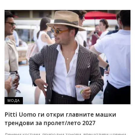
МОДА
Pitti Uomo ги откри главните машки
трендови за пролет/лето 2027
Ленени костуми, природни тонови, впечатливи црвени