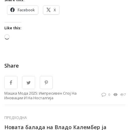
Facebook
X
Like this:
Loading…
Share
Машка Мода 2025: Импресивен Спој На
0
497
Иновации И На Носталгија
ПРЕДХОДНА
Новатa балада на Владо Калембер ja