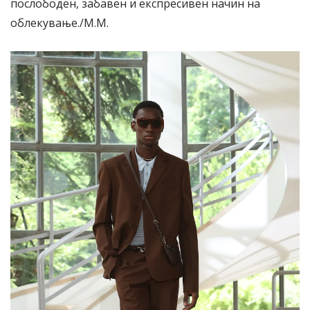
послободен, забавен и експресивен начин на
облекување./М.М.