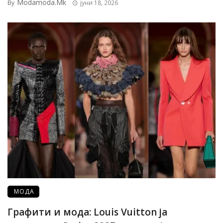
Modamoda.mk
By
јуни 18, 2026
МОДА
Графити и мода: Louis Vuitton ја