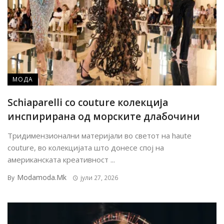
МОДА
Schiaparelli со couture колекција
инспирирана од морските длабочини
Тридимензионални материјали во светот на haute
couture, во колекцијата што донесе спој на
американската креативност ...
Modamoda.mk
By
јули 27, 2026